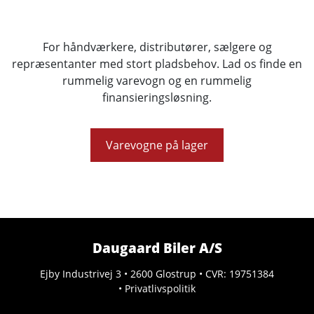
For håndværkere, distributører, sælgere og
repræsentanter med stort pladsbehov. Lad os finde en
rummelig varevogn og en rummelig
finansieringsløsning.
Varevogne på lager
Daugaard Biler A/S
Ejby Industrivej 3 • 2600 Glostrup • CVR: 19751384
•
Privatlivspolitik