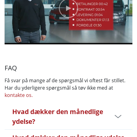
FAQ
Få svar på mange af de spørgsmål vi oftest får stillet.
Har du yderligere spørgsmål så tøv ikke med at
kontakte os.
Hvad dækker den månedlige
ydelse?
De månedlige ydelser indeholder brugsret over