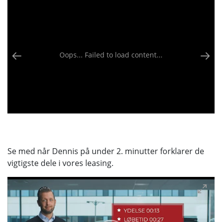
Oops... Failed to load content...
Se med når Dennis på under 2. minutter forklarer de
vigtigste dele i vores leasing.