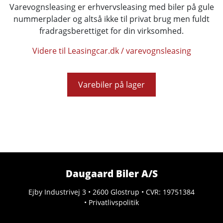
Varevognsleasing er erhvervsleasing med biler på gule
nummerplader og altså ikke til privat brug men fuldt
fradragsberettiget for din virksomhed.
Videre til Leasingcar.dk / varevognsleasing
Varebiler på lager
Daugaard Biler A/S
Ejby Industrivej 3 • 2600 Glostrup • CVR: 19751384
•
Privatlivspolitik